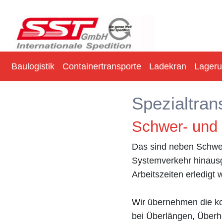
Baulogistik
Containertransporte
Ladekran
Lager
Spezialtran
Schwer- und
Das sind neben Schwer
Systemverkehr hinausg
Arbeitszeiten erledig
Wir übernehmen die ko
bei Überlängen, Überhö